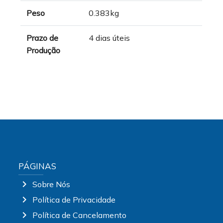
Peso
0.383kg
Prazo de
4 dias úteis
Produção
PÁGINAS
chevron_right
Sobre Nós
chevron_right
Política de Privacidade
chevron_right
Política de Cancelamento