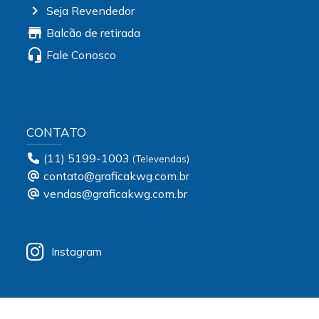
chevron_right
Seja Revendedor
store
Balcão de retirada
headset_mic
Fale Conosco
CONTATO
(11) 5199-1003
contato@graficakwg.com.br
vendas@graficakwg.com.br
Instagram