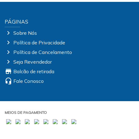
PÁGINAS
chevron_right
Sobre Nós
chevron_right
Política de Privacidade
chevron_right
Política de Cancelamento
chevron_right
Seja Revendedor
store
Balcão de retirada
headset_mic
Fale Conosco
MEIOS DE PAGAMENTO