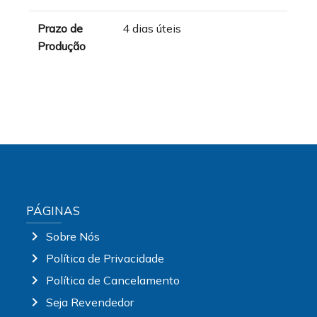
Prazo de
4 dias úteis
Produção
PÁGINAS
chevron_right
Sobre Nós
chevron_right
Política de Privacidade
chevron_right
Política de Cancelamento
chevron_right
Seja Revendedor