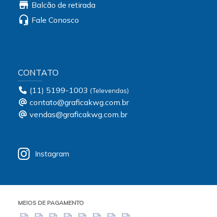
store
Balcão de retirada
headset_mic
Fale Conosco
CONTATO
(11) 5199-1003
contato@graficakwg.com.br
vendas@graficakwg.com.br
Instagram
MEIOS DE PAGAMENTO